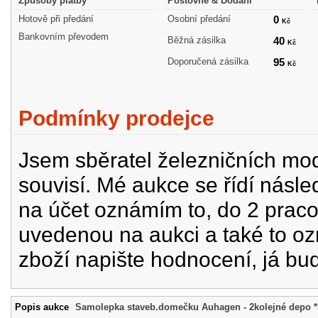
Způsoby platby
Poštovné & Dodání
Hotově při předání
Osobní předání
0
Kč
Bankovním převodem
Běžná zásilka
40
Kč
Doporučená zásilka
95
Kč
Podmínky prodejce
Jsem sběratel železničních mode
souvisí. Mé aukce se řídí násle
na účet oznámím to, do 2 prac
uvedenou na aukci a také to oz
zboží napište hodnocení, já bu
Popis aukce
Samolepka staveb.domečku Auhagen - 2kolejné depo *