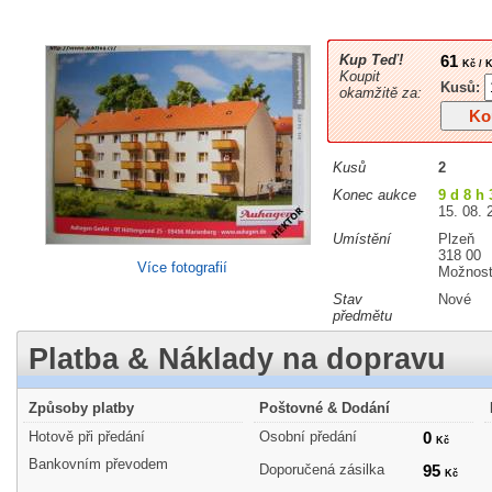
Kup Teď!
61
Kč / 
Koupit
Kusů:
okamžitě za:
Kusů
2
Konec aukce
9 d 8 h 
15. 08. 
Umístění
Plzeň
318 00
Více fotografií
Možnost
Stav
Nové
předmětu
Platba & Náklady na dopravu
Způsoby platby
Poštovné & Dodání
Hotově při předání
Osobní předání
0
Kč
Bankovním převodem
Doporučená zásilka
95
Kč