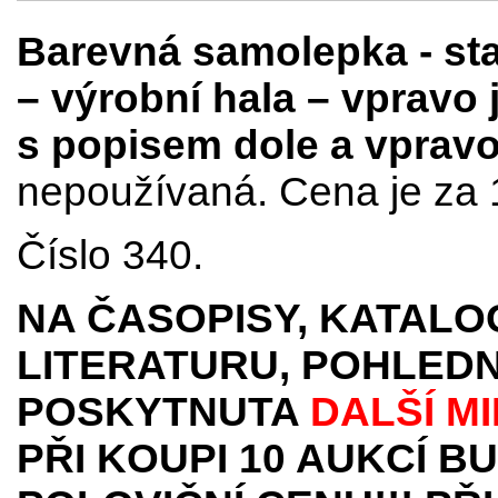
Barevná samolepka - s
– výrobní hala – vpravo 
s popisem dole a vprav
nepoužívaná. Cena je za 
Číslo 340.
NA ČASOPISY, KATALO
LITERATURU, POHLEDN
POSKYTNUTA
DALŠÍ M
PŘI KOUPI 10 AUKCÍ B