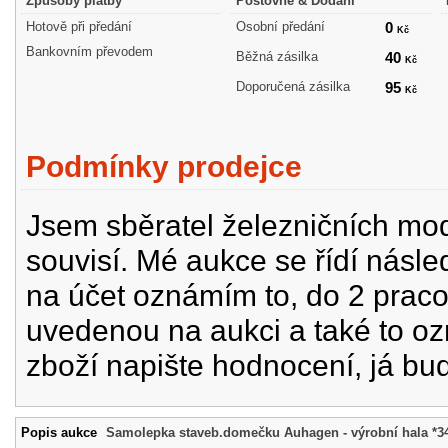
Způsoby platby
Poštovné & Dodání
Hotově při předání
Osobní předání
0
Kč
Bankovním převodem
Běžná zásilka
40
Kč
Doporučená zásilka
95
Kč
Podmínky prodejce
Jsem sběratel železničních mode
souvisí. Mé aukce se řídí násle
na účet oznámím to, do 2 prac
uvedenou na aukci a také to oz
zboží napište hodnocení, já bu
Popis aukce
Samolepka staveb.domečku Auhagen - výrobní hala *3