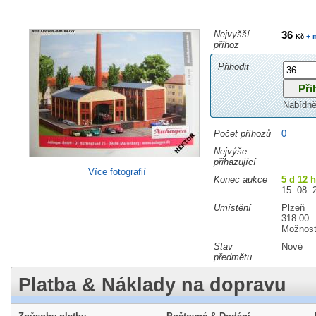
Nejvyšší
36
+ 
Kč
příhoz
Přihodit
Nabídně
Počet příhozů
0
Nejvýše
přihazující
Více fotografií
Konec aukce
5 d 12 
15. 08. 
Umístění
Plzeň
318 00
Možnost
Stav
Nové
předmětu
Platba & Náklady na dopravu