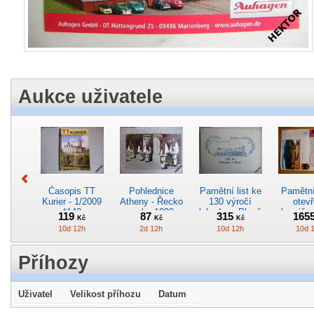
Aukce uživatele
Časopis TT
Pohlednice
Pamětní list ke
Pamětní 
Kurier - 1/2009
Atheny - Řecko
130 výročí
otevř
*142
z roku 1989.
lokodepa Plzeň
hranič.n
119
87
315
165
Kč
Kč
Kč
Nová nepoužitá
*2963
Železn
10d 12h
2d 12h
10d 12h
10d 
*5019
*29
Příhozy
Uživatel
Velikost příhozu
Datum
Pohlednice
Pohlednice
Pohlednice
Kres