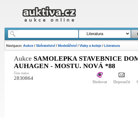
Navigace:
Aukce
/
Sběratelství
/
Modelářství
/
Vlaky a koleje
/
Literatura
Aukce
SAMOLEPKA STAVEBNICE DO
AUHAGEN - MOSTU. NOVÁ *88
Číslo Aukce:
2830864
Sledovat
Doporučit