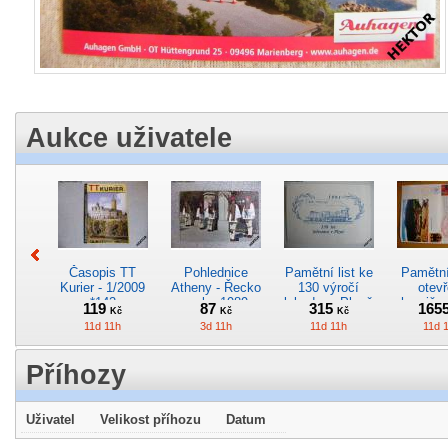
Aukce uživatele
Časopis TT
Pohlednice
Pamětní list ke
Pamětní 
Kurier - 1/2009
Atheny - Řecko
130 výročí
otevř
*142
z roku 1989.
lokodepa Plzeň
hranič.n
119
87
315
165
Kč
Kč
Kč
Nová nepoužitá
*2963
Železn
11d 11h
3d 11h
11d 11h
11d 
*5019
*29
Příhozy
Uživatel
Velikost příhozu
Datum
Pohlednice
Pohlednice
Pohlednice
Kres