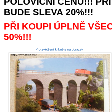
POLOVIČNÍ CENU!!! PŘI
BUDE SLEVA 20%!!!
PŘI KOUPI ÚPLNĚ VŠE
50%!!!
Pro zvětšení klikněte na obrázek