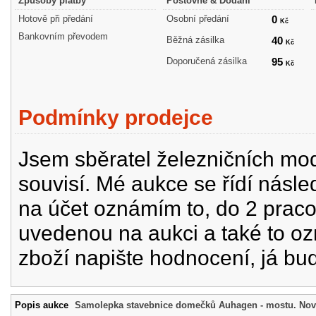
Způsoby platby
Poštovné & Dodání
Hotově při předání
Osobní předání
0
Kč
Bankovním převodem
Běžná zásilka
40
Kč
Doporučená zásilka
95
Kč
Podmínky prodejce
Jsem sběratel železničních mode
souvisí. Mé aukce se řídí násle
na účet oznámím to, do 2 prac
uvedenou na aukci a také to oz
zboží napište hodnocení, já bu
Popis aukce
Samolepka stavebnice domečků Auhagen - mostu. Nov