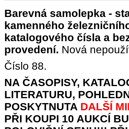
Barevná samolepka - st
kamenného železničního
katalogového čísla a bez
provedení.
Nová nepoužív
Číslo 88.
NA ČASOPISY, KATALO
LITERATURU, POHLEDN
POSKYTNUTA
DALŠÍ M
PŘI KOUPI 10 AUKCÍ B