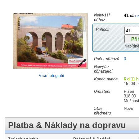
Nejvyšší
41
+ 
Kč
příhoz
Přihodit
Nabídně
Počet příhozů
0
Nejvýše
přihazující
Více fotografií
Konec aukce
6 d 11 
15. 08. 
Umístění
Plzeň
318 00
Možnost
Stav
Nové
předmětu
Platba & Náklady na dopravu