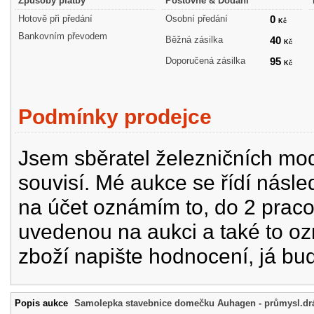
Způsoby platby
Poštovné & Dodání
Hotově při předání
Osobní předání
0
Kč
Bankovním převodem
Běžná zásilka
40
Kč
Doporučená zásilka
95
Kč
Podmínky prodejce
Jsem sběratel železničních mode
souvisí. Mé aukce se řídí násle
na účet oznámím to, do 2 prac
uvedenou na aukci a také to oz
zboží napište hodnocení, já bu
Popis aukce
Samolepka stavebnice domečku Auhagen - průmysl.dr