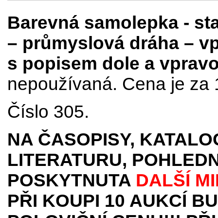
Barevná samolepka - s
– průmyslová dráha – vp
s popisem dole a vprav
nepoužívaná. Cena je za 
Číslo 305.
NA ČASOPISY, KATALO
LITERATURU, POHLEDN
POSKYTNUTA
DALŠÍ M
PŘI KOUPI 10 AUKCÍ B