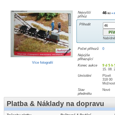
Nejvyšší
46
+ 
Kč
příhoz
Přihodit
Nabídně
Počet příhozů
0
Nejvýše
přihazující
Více fotografií
Konec aukce
9 d 5 h
15. 08. 
Umístění
Plzeň
318 00
Možnost
Stav
Nové
předmětu
Platba & Náklady na dopravu