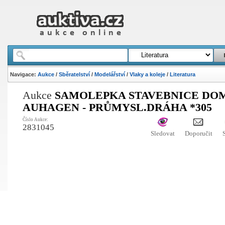
Navigace:
Aukce
/
Sběratelství
/
Modelářství
/
Vlaky a koleje
/
Literatura
Aukce
SAMOLEPKA STAVEBNICE DO
AUHAGEN - PRŮMYSL.DRÁHA *305
Číslo Aukce:
2831045
Sledovat
Doporučit