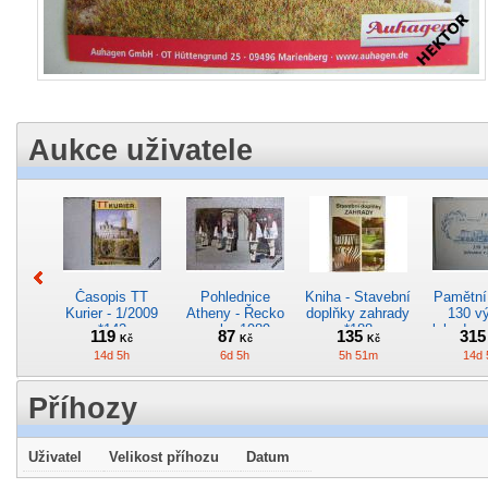
Aukce uživatele
Časopis TT
Pohlednice
Kniha - Stavební
Pamětní 
Kurier - 1/2009
Atheny - Řecko
doplňky zahrady
130 vý
*142
z roku 1989.
*188
lokodep
119
87
135
31
Kč
Kč
Kč
Nová nepoužitá
*29
14d 5h
6d 5h
5h 51m
14d 
*5019
Příhozy
Uživatel
Velikost příhozu
Datum
Pohlednice -
Pohlednice -
Pohlednice
Pohle