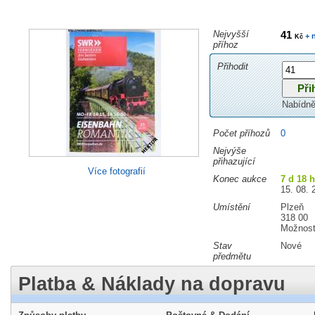
Nejvyšší
41
+ 
Kč
příhoz
Přihodit
Nabídně
Počet příhozů
0
Nejvýše
přihazující
Více fotografií
Konec aukce
7 d 18 
15. 08. 
Umístění
Plzeň
318 00
Možnost
Stav
Nové
předmětu
Platba & Náklady na dopravu