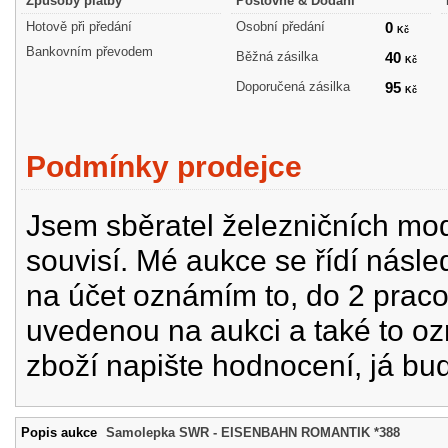
Způsoby platby
Poštovné & Dodání
Hotově při předání
Osobní předání
0
Kč
Bankovním převodem
Běžná zásilka
40
Kč
Doporučená zásilka
95
Kč
Podmínky prodejce
Jsem sběratel železničních mode
souvisí. Mé aukce se řídí násle
na účet oznámím to, do 2 prac
uvedenou na aukci a také to oz
zboží napište hodnocení, já bu
Popis aukce
Samolepka SWR - EISENBAHN ROMANTIK *388