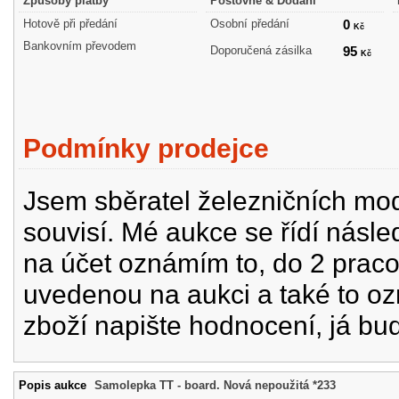
Způsoby platby
Poštovné & Dodání
Hotově při předání
Osobní předání
0
Kč
Bankovním převodem
Doporučená zásilka
95
Kč
Podmínky prodejce
Jsem sběratel železničních mode
souvisí. Mé aukce se řídí násle
na účet oznámím to, do 2 prac
uvedenou na aukci a také to oz
zboží napište hodnocení, já bu
Popis aukce
Samolepka TT - board. Nová nepoužitá *233