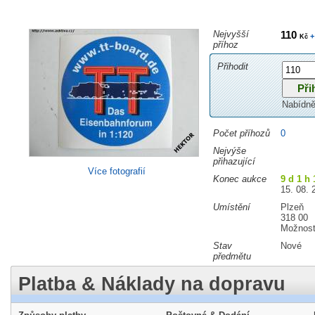
Nejvyšší
110
+
Kč
příhoz
Přihodit
Nabídně
Počet příhozů
0
Nejvýše
přihazující
Více fotografií
Konec aukce
9 d 1 h 
15. 08. 
Umístění
Plzeň
318 00
Možnost
Stav
Nové
předmětu
Platba & Náklady na dopravu