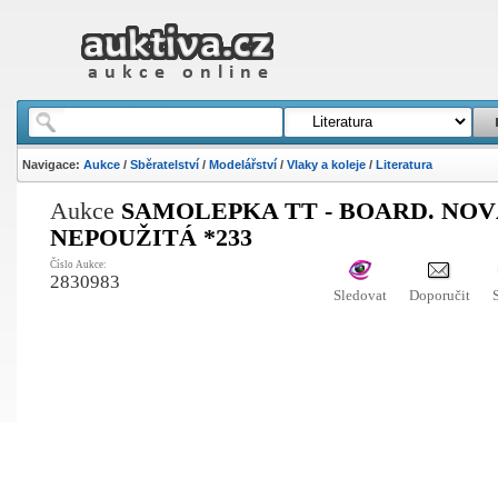
Navigace:
Aukce
/
Sběratelství
/
Modelářství
/
Vlaky a koleje
/
Literatura
Aukce
SAMOLEPKA TT - BOARD. NO
NEPOUŽITÁ *233
Číslo Aukce:
2830983
Sledovat
Doporučit