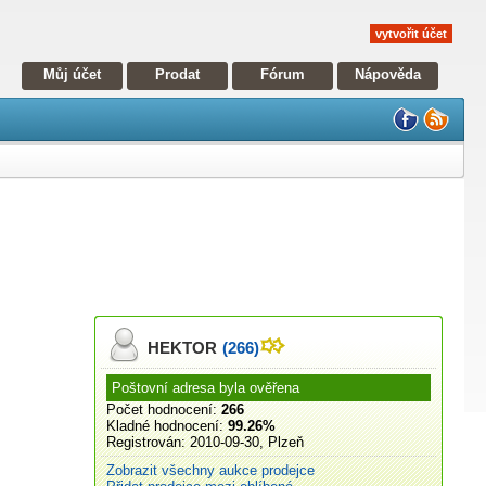
vytvořit účet
Můj účet
Prodat
Fórum
Nápověda
HEKTOR
(266)
Poštovní adresa byla ověřena
Počet hodnocení:
266
Kladné hodnocení:
99.26%
Registrován:
2010-09-30, Plzeň
Zobrazit všechny aukce prodejce