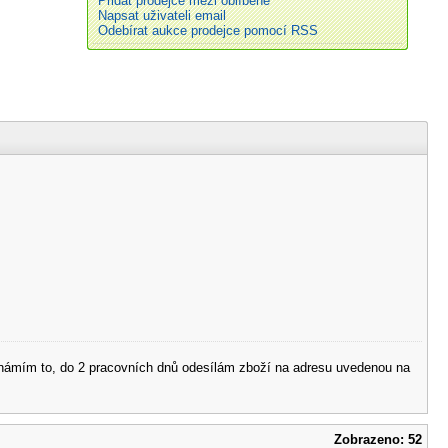
Přidat prodejce mezi oblíbené
Napsat uživateli email
Odebírat aukce prodejce pomocí RSS
 oznámím to, do 2 pracovních dnů odesílám zboží na adresu uvedenou na
Zobrazeno: 52