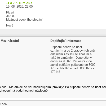
11 d 7 h 11 m 23 s
19. 08. 2026. 22:00
Plzeň
318 00
Možnost osobního předání
Nové
Mezinárodní
Doplňující informace
Připsání peněz na účet -
oznámím a do 2 pracovních dnů
odesílám zásilku se zbožím a
také to oznámím. Doporučený
dopis za 95 Kč. Při koupi více
aukcí počítám poštovné do 5000
Kč za 149 Kč a nad 5000 Kč za
179 Kč.
souvisí. Mé aukce se řídí následujícími pravidly: Po připsání peněz na účet
dnocení, já budu hodnotit následně.
2 *26