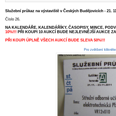
Služební průkaz na výstaviště v Českých Budějovicích - 21. 11.
Číslo 26.
NA KALENDÁŘE, KALENDÁŘÍKY, ČASOPISY, MINCE, PODV
10%!!!
PŘI KOUPI 10 AUKCÍ BUDE NEJLEVNĚJŠÍ AUKCE ZA 
PŘI KOUPI ÚPLNĚ VŠECH AUKCÍ BUDE SLEVA 50%!!!
Pro zvětšení kliknět