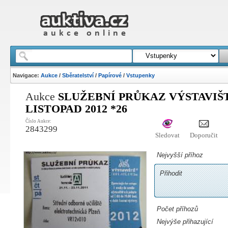
Navigace:
Aukce
/
Sběratelství
/
Papírové
/
Vstupenky
Aukce
SLUŽEBNÍ PRŮKAZ VÝSTAVIŠT
LISTOPAD 2012 *26
Číslo Aukce:
2843299
Sledovat
Doporučit
Nejvyšší příhoz
Přihodit
Počet příhozů
Nejvýše přihazující