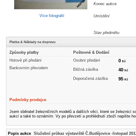
Konec aukce
Více fotografií
Umístění
Stav předmětu
Platba & Náklady na dopravu
Způsoby platby
Poštovné & Dodání
Hotově při předání
Osobní předání
0
Kč
Bankovním převodem
Běžná zásilka
40
Kč
Doporučená zásilka
95
Kč
Podmínky prodejce
Jsem sběratel železničních modelů a dalších věcí, které se železnicí 
aukci a také to oznámím. Vy po převzetí a prohlédnutí zboží napište ho
Popis aukce
Služební průkaz výstaviště Č.Budějovice -listopad 201