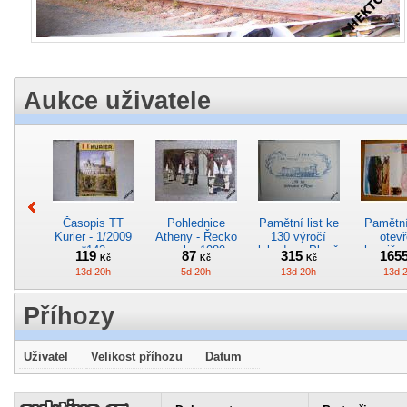
Aukce uživatele
Časopis TT
Pohlednice
Pamětní list ke
Pamětní 
Kurier - 1/2009
Atheny - Řecko
130 výročí
otevř
*142
z roku 1989.
lokodepa Plzeň
hranič.n
119
87
315
165
Kč
Kč
Kč
Nová nepoužitá
*2963
Železn
13d 20h
5d 20h
13d 20h
13d 
*5019
*29
Příhozy
Uživatel
Velikost příhozu
Datum
Pohlednice
Pohlednice
Pohlednice
Kres
elektrického
kreslená -
motorového
obrázek
vozu EMU
Československá
vozu M 140.101
lokom