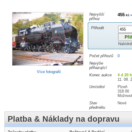
Nejvyšší
455
+
Kč
příhoz
Přihodit
Nabídně
Počet příhozů
0
Nejvýše
přihazující
Více fotografií
Konec aukce
4 d 20 
11. 08. 
Umístění
Plzeň
318 00
Možnost
Stav
Nové
předmětu
Platba & Náklady na dopravu