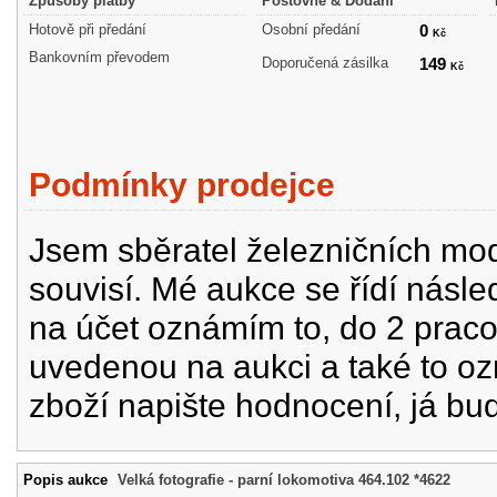
Způsoby platby
Poštovné & Dodání
Hotově při předání
Osobní předání
0
Kč
Bankovním převodem
Doporučená zásilka
149
Kč
Podmínky prodejce
Jsem sběratel železničních mode
souvisí. Mé aukce se řídí násle
na účet oznámím to, do 2 prac
uvedenou na aukci a také to oz
zboží napište hodnocení, já bu
Popis aukce
Velká fotografie - parní lokomotiva 464.102 *4622