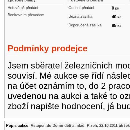
Způsoby platby
Poštovné & Dodání
Hotově při předání
Osobní předání
0
Kč
Bankovním převodem
Běžná zásilka
40
Kč
Doporučená zásilka
95
Kč
Podmínky prodejce
Jsem sběratel železničních mode
souvisí. Mé aukce se řídí násle
na účet oznámím to, do 2 prac
uvedenou na aukci a také to oz
zboží napište hodnocení, já bu
Popis aukce
Vstupen.do Domu dětí a mlád. Plzeň, 22.10.2011 útržek