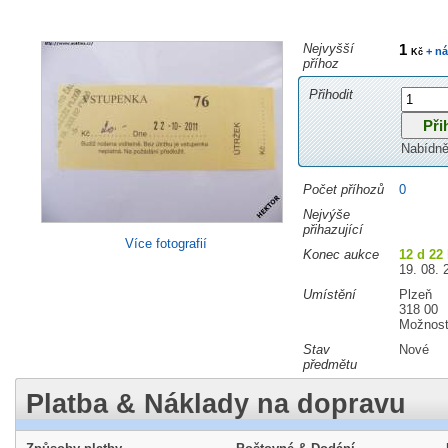
Nejvyšší
1
+ ná
Kč
příhoz
Přihodit
Nabídně
Počet příhozů
0
Nejvýše
přihazující
Více fotografií
Konec aukce
12 d 22
19. 08. 
Umístění
Plzeň
318 00
Možnost
Stav
Nové
předmětu
Platba & Náklady na dopravu