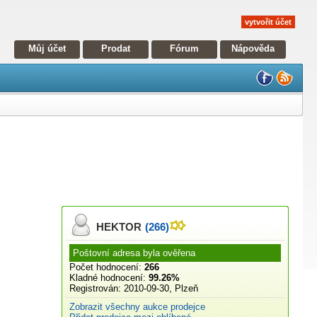
vytvořit účet
Můj účet
Prodat
Fórum
Nápověda
HEKTOR
(266)
Poštovní adresa byla ověřena
Počet hodnocení:
266
Kladné hodnocení:
99.26%
Registrován:
2010-09-30, Plzeň
Zobrazit všechny aukce prodejce