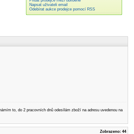
Přidat prodejce mezi oblíbené
Napsat uživateli email
Odebírat aukce prodejce pomocí RSS
 oznámím to, do 2 pracovních dnů odesílám zboží na adresu uvedenou na
Zobrazeno: 44