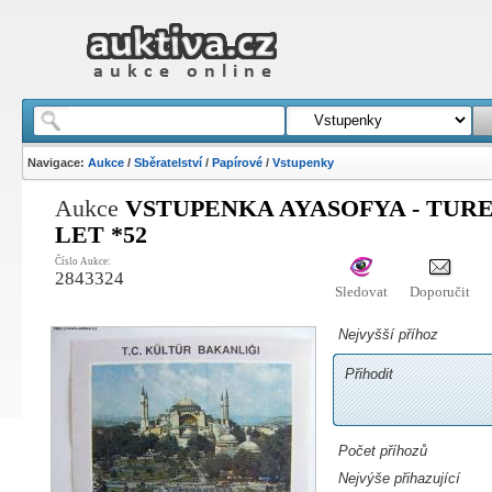
Navigace:
Aukce
/
Sběratelství
/
Papírové
/
Vstupenky
Aukce
VSTUPENKA AYASOFYA - TURE
LET *52
Číslo Aukce:
2843324
Sledovat
Doporučit
Nejvyšší příhoz
Přihodit
Počet příhozů
Nejvýše přihazující