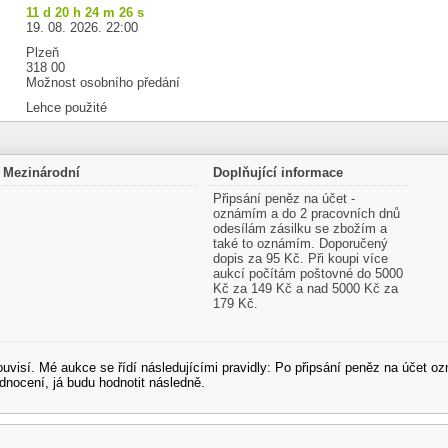
11 d 20 h 24 m 26 s
19. 08. 2026. 22:00
Plzeň
318 00
Možnost osobního předání
Lehce použité
Mezinárodní
Doplňující informace
Připsání peněz na účet -
oznámím a do 2 pracovních dnů
odesílám zásilku se zbožím a
také to oznámím. Doporučený
dopis za 95 Kč. Při koupi více
aukcí počítám poštovné do 5000
Kč za 149 Kč a nad 5000 Kč za
179 Kč.
souvisí. Mé aukce se řídí následujícími pravidly: Po připsání peněz na účet
dnocení, já budu hodnotit následně.