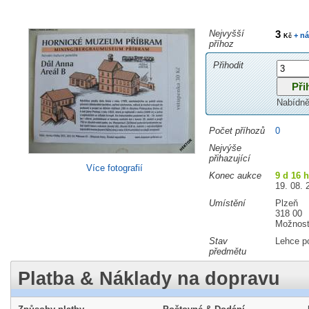
Nejvyšší
3
+ ná
Kč
příhoz
Přihodit
Nabídně
Počet příhozů
0
Nejvýše
přihazující
Více fotografií
Konec aukce
9 d 16 
19. 08. 
Umístění
Plzeň
318 00
Možnost
Stav
Lehce p
předmětu
Platba & Náklady na dopravu