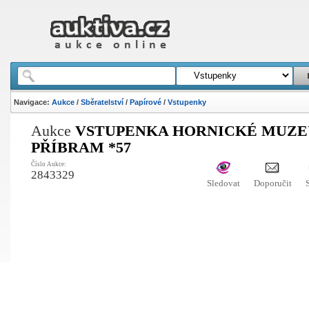
Navigace:
Aukce
/
Sběratelství
/
Papírové
/
Vstupenky
Aukce
VSTUPENKA HORNICKÉ MUZ
PŘÍBRAM *57
Číslo Aukce:
2843329
Sledovat
Doporučit