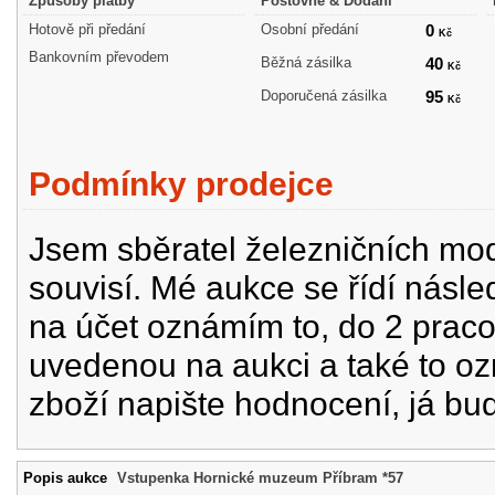
Způsoby platby
Poštovné & Dodání
Hotově při předání
Osobní předání
0
Kč
Bankovním převodem
Běžná zásilka
40
Kč
Doporučená zásilka
95
Kč
Podmínky prodejce
Jsem sběratel železničních mode
souvisí. Mé aukce se řídí násle
na účet oznámím to, do 2 prac
uvedenou na aukci a také to oz
zboží napište hodnocení, já bu
Popis aukce
Vstupenka Hornické muzeum Příbram *57