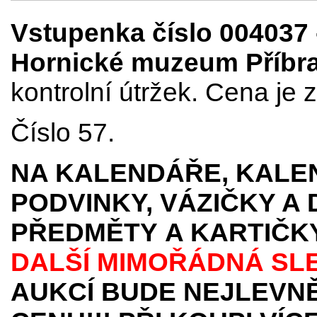
Vstupenka číslo 004037 -
Hornické muzeum Příbr
kontrolní útržek. Cena je 
Číslo 57.
NA KALENDÁŘE, KALEN
PODVINKY, VÁZIČKY A
PŘEDMĚTY
A KARTIČK
DALŠÍ MIMOŘÁDNÁ SL
AUKCÍ BUDE NEJLEVNĚ