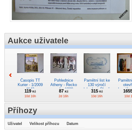
Aukce uživatele
Časopis TT
Pohlednice
Pamětní list ke
Pamětní 
Kurier - 1/2009
Atheny - Řecko
130 výročí
otevř
*142
z roku 1989.
lokodepa Plzeň
hranič.n
119
87
315
165
Kč
Kč
Kč
Nová nepoužitá
*2963
Železn
10d 16h
2d 16h
10d 16h
10d 
*5019
*29
Příhozy
Uživatel
Velikost příhozu
Datum
Pohlednice
Pohlednice
Pohlednice
Kres